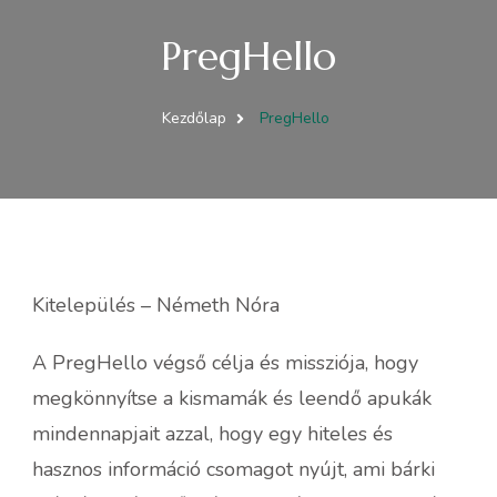
PregHello
Kezdőlap
PregHello
Kitelepülés – Németh Nóra
A PregHello végső célja és missziója, hogy
megkönnyítse a kismamák és leendő apukák
mindennapjait azzal, hogy egy hiteles és
hasznos információ csomagot nyújt, ami bárki