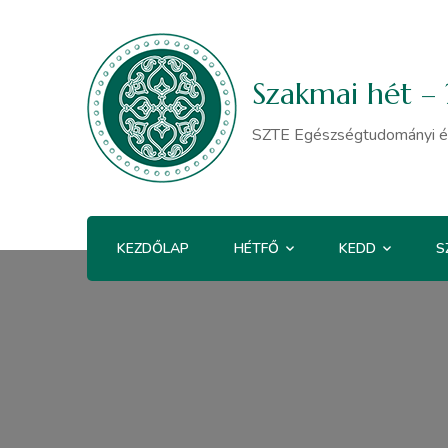
Szakmai hét – 2
SZTE Egészségtudományi és 
KEZDŐLAP
HÉTFŐ
KEDD
S