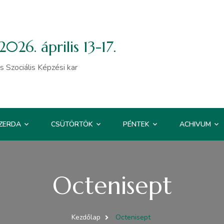
026. április 13-17.
Szociális Képzési kar
ZERDA
CSÜTÖRTÖK
PÉNTEK
ACHIVUM
Octenisept
Kezdőlap
Octenisept